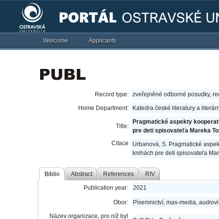
Welcome
Applicants
Record type:
zveřejněné odborné posudky, r
Home Department:
Katedra české literatury a literá
Pragmatické aspekty kooperativ
Title:
pre deti spisovateľa Mareka 
Citace
Urbanová, S. Pragmatické aspekty
knihách pre deti spisovateľa M
Biblio
Abstract
References
RIV
Publication year:
2021
Obor:
Písemnictví, mas-media, audiov
Název organizace, pro niž byl