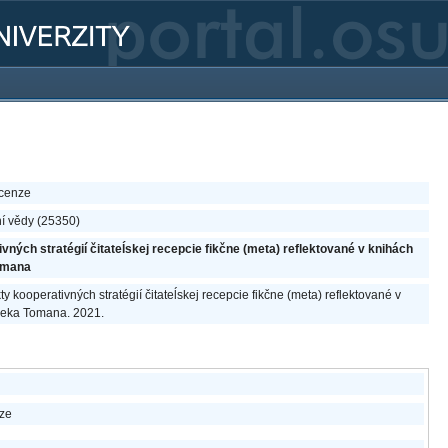
ecenze
rní vědy (25350)
ných stratégií čitateĺskej recepcie fikčne (meta) reflektované v knihách
Tomana
 kooperativných stratégií čitateĺskej recepcie fikčne (meta) reflektované v
areka Tomana. 2021.
ize