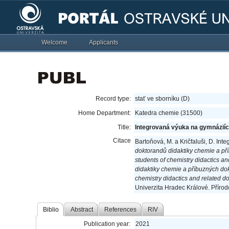
Welcome
Applicants
Record type:
stať ve sborníku (D)
Home Department:
Katedra chemie (31500)
Title:
Integrovaná výuka na gymnáziíc
Citace
Bartoňová, M. a Kričfaluši, D. In
doktorandů didaktiky chemie a pří
students of chemistry didactics a
didaktiky chemie a příbuzných dok
chemistry didactics and related 
Univerzita Hradec Králové. Příro
Biblio
Abstract
References
RIV
Publication year:
2021