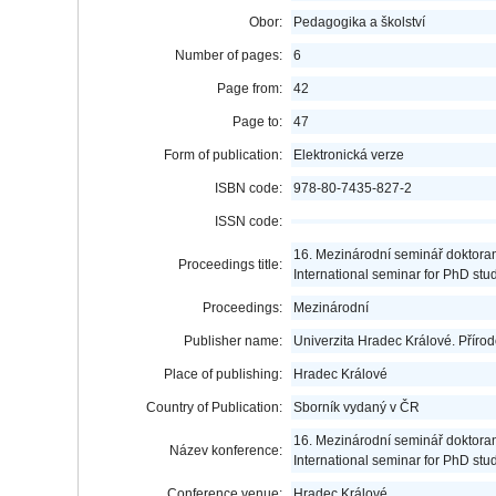
Obor:
Pedagogika a školství
Number of pages:
6
Page from:
42
Page to:
47
Form of publication:
Elektronická verze
ISBN code:
978-80-7435-827-2
ISSN code:
16. Mezinárodní seminář doktoran
Proceedings title:
International seminar for PhD stu
Proceedings:
Mezinárodní
Publisher name:
Univerzita Hradec Králové. Přírod
Place of publishing:
Hradec Králové
Country of Publication:
Sborník vydaný v ČR
16. Mezinárodní seminář doktoran
Název konference:
International seminar for PhD stu
Conference venue:
Hradec Králové