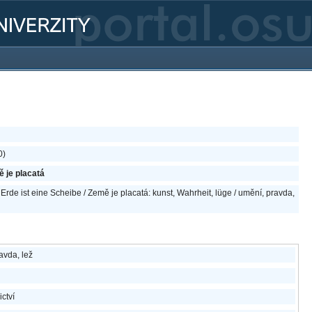
0)
ě je placatá
Erde ist eine Scheibe / Země je placatá: kunst, Wahrheit, lüge / umění, pravda,
avda, lež
ictví