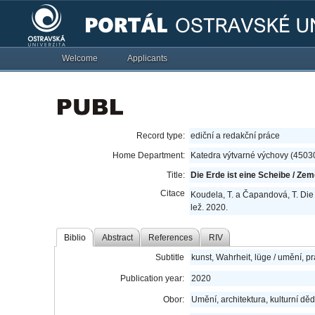
Welcome
Applicants
Record type:
ediční a redakční práce
Home Department:
Katedra výtvarné výchovy (4503
Title:
Die Erde ist eine Scheibe / Zem
Citace
Koudela, T. a Čapandová, T. Die 
lež. 2020.
Biblio
Abstract
References
RIV
Subtitle
kunst, Wahrheit, lüge / umění, pr
Publication year:
2020
Obor:
Umění, architektura, kulturní děd