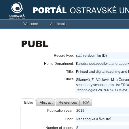
Welcome
Applicants
Record type:
stať ve sborníku (D)
Home Department:
Katedra pedagogiky a andragogik
Title:
Printed and digital teaching an
Citace
Sikorová, Z., Václavík, M. a Červe
secondary school pupils.
In:
EDUL
Technologies 2019-07-01 Palma.
Biblio
Abstract
References
RIV
Publication year:
2019
Obor:
Pedagogika a školství
Number of pages:
8