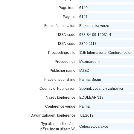
Page from:
6140
Page to:
6147
Form of publication:
Elektronická verze
ISBN code:
978-84-09-12031-4
ISSN code:
2340-1117
Proceedings title:
11th International Conference o
Proceedings:
Mezinárodní
Publisher name:
IATED
Place of publishing:
Palma, Spain
Country of Publication:
Sborník vydaný v zahraničí
Název konference:
EDULEARN19
Conference venue:
Palma
Datum zahájení konference:
7/1/2019
Typ akce podle státní
Celosvětová akce
příslušnosti účastníků: