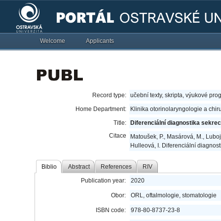
Welcome
Applicants
Record type:
učební texty, skripta, výukové pro
Home Department:
Klinika otorinolaryngologie a chir
Title:
Diferenciální diagnostika sekre
Citace
Matoušek, P., Masárová, M., Luboj
Hulleová, I. Diferenciální diagnos
Biblio
Abstract
References
RIV
Publication year:
2020
Obor:
ORL, oftalmologie, stomatologie
ISBN code:
978-80-8737-23-8