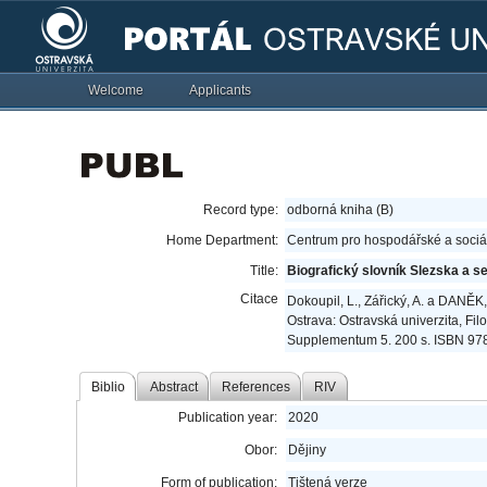
Welcome
Applicants
Record type:
odborná kniha (B)
Home Department:
Centrum pro hospodářské a sociál
Title:
Biografický slovník Slezska a 
Citace
Dokoupil, L., Zářický, A. a DANĚK,
Ostrava: Ostravská univerzita, Fil
Supplementum 5. 200 s. ISBN 97
Biblio
Abstract
References
RIV
Publication year:
2020
Obor:
Dějiny
Form of publication:
Tištená verze