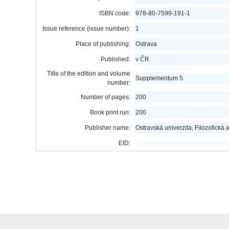
ISBN code:
978-80-7599-191-1
Issue reference (issue number):
1
Place of publishing:
Ostrava
Published:
v ČR
Title of the edition and volume
Supplementum 5
number:
Number of pages:
200
Book print run:
200
Publisher name:
Ostravská univerzita, Filozofická
EID: