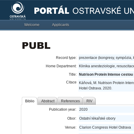
Welcome
Applicants
Record type:
prezentace (kongresy, sympózia,
Home Department:
Klinika anesteziologie, resuscitac
Title:
Nutrison Protein Intense cestou 
Citace
Káňová, M. Nutrison Protein Intens
Hotel Ostrava. 2020.
Biblio
Abstract
References
RIV
Publication year:
2020
Obor:
Ostatní lékařské obory
Venue:
Clarion Congress Hotel Ostrava