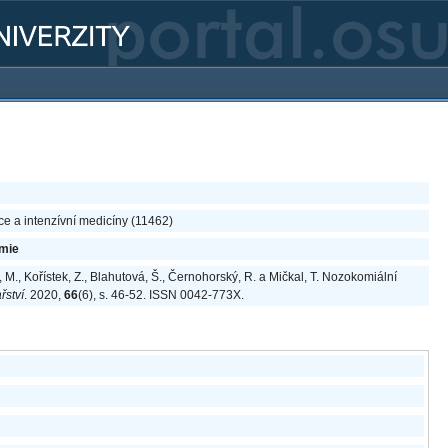
ace a intenzívní medicíny (11462)
mie
, M., Kořístek, Z., Blahutová, Š., Černohorský, R. a Mičkal, T. Nozokomiální
řství
. 2020,
66
(6), s. 46-52. ISSN 0042-773X.