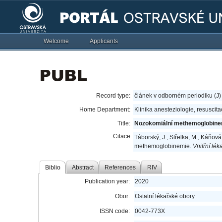
Welcome
Applicants
Record type:
článek v odborném periodiku (J)
Home Department:
Klinika anesteziologie, resuscit
Title:
Nozokomiální methemoglobine
Citace
Táborský, J., Střelka, M., Káňová
methemoglobinemie.
Vnitřní léka
Biblio
Abstract
References
RIV
Publication year:
2020
Obor:
Ostatní lékařské obory
ISSN code:
0042-773X