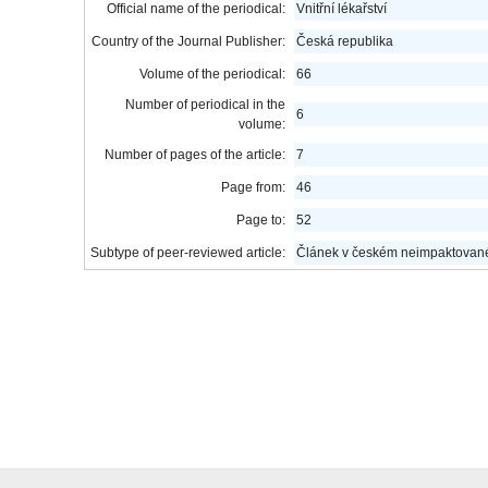
Official name of the periodical:
Vnitřní lékařství
Country of the Journal Publisher:
Česká republika
Volume of the periodical:
66
Number of periodical in the
6
volume:
Number of pages of the article:
7
Page from:
46
Page to:
52
Subtype of peer-reviewed article:
Článek v českém neimpaktované