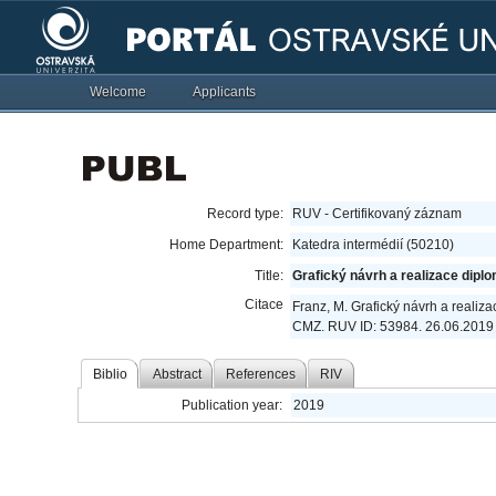
Welcome
Applicants
Record type:
RUV - Certifikovaný záznam
Home Department:
Katedra intermédií (50210)
Title:
Grafický návrh a realizace dip
Citace
Franz, M. Grafický návrh a reali
CMZ. RUV ID: 53984. 26.06.2019 -
Biblio
Abstract
References
RIV
Publication year:
2019