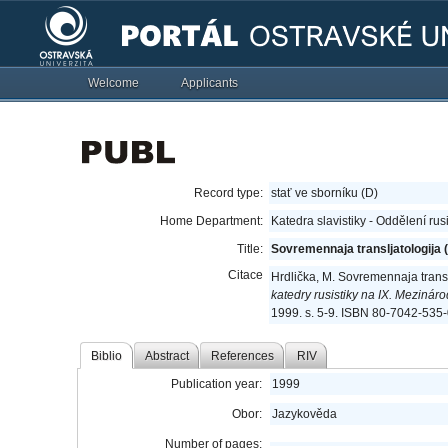
Welcome
Applicants
Record type:
stať ve sborníku (D)
Home Department:
Katedra slavistiky - Oddělení rus
Title:
Sovremennaja transljatologija 
Citace
Hrdlička, M. Sovremennaja transl
katedry rusistiky na IX. Mezin
1999. s. 5-9. ISBN 80-7042-535-
Biblio
Abstract
References
RIV
Publication year:
1999
Obor:
Jazykověda
Number of pages: