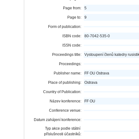
Page from:
5
Page to:
9
Form of publication:
ISBN code:
80-7042-535-0
ISSN code:
Proceedings title:
Vystoupení členů katedry rusis
Proceedings:
Publisher name:
FF OU Ostrava
Place of publishing:
Ostrava
Country of Publication:
Název konference:
FF OU
Conference venue:
Datum zahájení konference:
Typ akce podle státní
příslušnosti účastníků: