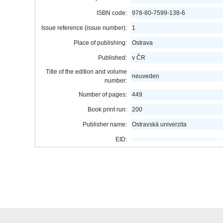
ISBN code:
978-80-7599-138-6
Issue reference (issue number):
1
Place of publishing:
Ostrava
Published:
v ČR
Title of the edition and volume
neuveden
number:
Number of pages:
449
Book print run:
200
Publisher name:
Ostravská univerzita
EID: