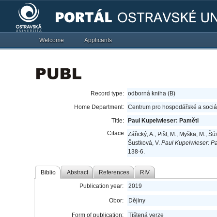
Welcome
Applicants
Record type:
odborná kniha (B)
Home Department:
Centrum pro hospodářské a sociál
Title:
Paul Kupelwieser: Paměti
Citace
Zářický, A., Pišl, M., Myška, M., Š
Šustková, V.
Paul Kupelwieser: Pa
138-6.
Biblio
Abstract
References
RIV
Publication year:
2019
Obor:
Dějiny
Form of publication:
Tištená verze