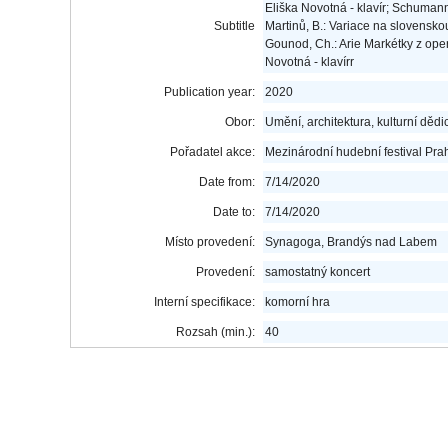
Eliška Novotná - klavír; Schumann,
Subtitle
Martinů, B.: Variace na slovenskou
Gounod, Ch.: Arie Markétky z opery
Novotná - klavírr
Publication year:
2020
Obor:
Umění, architektura, kulturní dědic
Pořadatel akce:
Mezinárodní hudební festival Pra
Date from:
7/14/2020
Date to:
7/14/2020
Místo provedení:
Synagoga, Brandýs nad Labem
Provedení:
samostatný koncert
Interní specifikace:
komorní hra
Rozsah (min.):
40