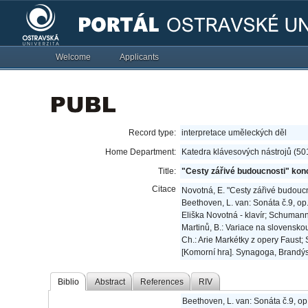
Welcome
Applicants
Record type:
interpretace uměleckých děl
Home Department:
Katedra klávesových nástrojů (50
Title:
"Cesty zářivé budoucnosti" konce
Citace
Novotná, E. "Cesty zářivé budoucn
Beethoven, L. van: Sonáta č.9, op.
Eliška Novotná - klavír; Schumann,
Martinů, B.: Variace na slovenskou
Ch.: Arie Markétky z opery Faust; S
[Komorní hra]. Synagoga, Brandýs
Biblio
Abstract
References
RIV
Beethoven, L. van: Sonáta č.9, op.