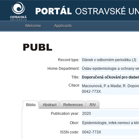
Welcome
Applicants
Record type:
článek v odborném periodiku (J)
Home Department:
Ústav epidemiologie a ochrany ve
Title:
Doporučená očkování pro diabet
Citace
Macounová, P. a Maďar, R. Doporu
0042-773X.
Biblio
Abstract
References
RIV
Publication year:
2020
Obor:
Epidemiologie, infek.nemoci a kli
ISSN code:
0042-773X