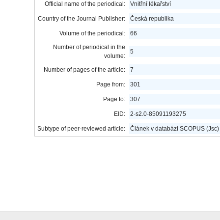
Official name of the periodical:
Vnitřní lékařství
Country of the Journal Publisher:
Česká republika
Volume of the periodical:
66
Number of periodical in the
5
volume:
Number of pages of the article:
7
Page from:
301
Page to:
307
EID:
2-s2.0-85091193275
Subtype of peer-reviewed article:
Článek v databázi SCOPUS (Jsc)