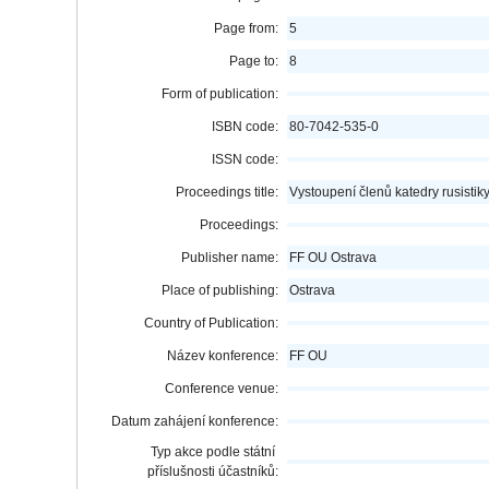
Page from:
5
Page to:
8
Form of publication:
ISBN code:
80-7042-535-0
ISSN code:
Proceedings title:
Vystoupení členů katedry rusist
Proceedings:
Publisher name:
FF OU Ostrava
Place of publishing:
Ostrava
Country of Publication:
Název konference:
FF OU
Conference venue:
Datum zahájení konference:
Typ akce podle státní
příslušnosti účastníků: