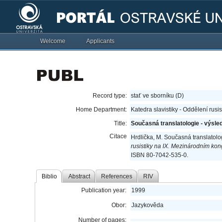
Welcome
Applicants
Record type:
stať ve sborníku (D)
Home Department:
Katedra slavistiky - Oddělení rusi
Title:
Současná translatologie - výsle
Citace
Hrdlička, M. Současná translatolog
rusistiky na IX. Mezinárodním k
ISBN 80-7042-535-0.
Biblio
Abstract
References
RIV
Publication year:
1999
Obor:
Jazykověda
Number of pages: