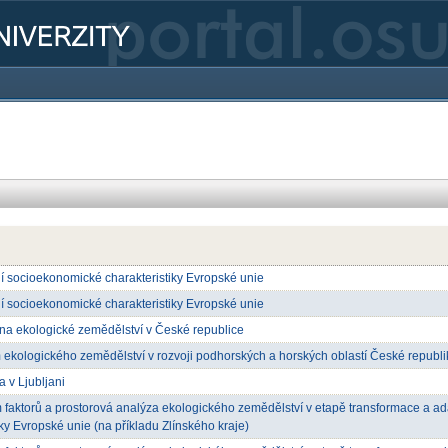
í socioekonomické charakteristiky Evropské unie
í socioekonomické charakteristiky Evropské unie
na ekologické zemědělství v České republice
ekologického zemědělství v rozvoji podhorských a horských oblastí České republi
a v Ljubljani
 faktorů a prostorová analýza ekologického zemědělství v etapě transformace a a
y Evropské unie (na příkladu Zlínského kraje)