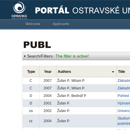
Welcome
Applicants
Search/Filters
The filter is active!
-
Type
Year
Authors
Title
C
2007
Žufan P., Wilam P.
Základn
C
2007
Žufan P., Wilam P.
Základn
D
2004
Žufan P., Bednář P.
Pohled 
D
2001
Žufan P.
Význam 
za
2002
Žufan P.
Univerz
Studium
zz
2004
Žufan P.
podmínk