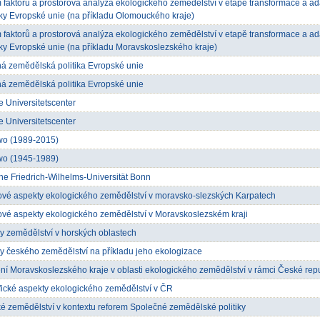
 faktorů a prostorová analýza ekologického zemědělství v etapě transformace a a
y Evropské unie (na příkladu Olomouckého kraje)
 faktorů a prostorová analýza ekologického zemědělství v etapě transformace a a
y Evropské unie (na příkladu Moravskoslezského kraje)
á zemědělská politika Evropské unie
á zemědělská politika Evropské unie
e Universitetscenter
e Universitetscenter
wo (1989-2015)
wo (1945-1989)
he Friedrich-Wilhelms-Universität Bonn
ové aspekty ekologického zemědělství v moravsko-slezských Karpatech
ové aspekty ekologického zemědělství v Moravskoslezském kraji
 zemědělství v horských oblastech
 českého zemědělství na příkladu jeho ekologizace
ní Moravskoslezského kraje v oblasti ekologického zemědělství v rámci České repu
ické aspekty ekologického zemědělství v ČR
é zemědělství v kontextu reforem Společné zemědělské politiky