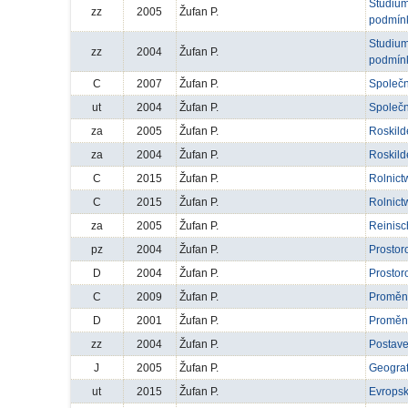
Studium
zz
2005
Žufan P.
podmínk
Studium
zz
2004
Žufan P.
podmínk
C
2007
Žufan P.
Společn
ut
2004
Žufan P.
Společn
za
2005
Žufan P.
Roskild
za
2004
Žufan P.
Roskild
C
2015
Žufan P.
Rolnict
C
2015
Žufan P.
Rolnict
za
2005
Žufan P.
Reinisc
pz
2004
Žufan P.
Prostor
D
2004
Žufan P.
Prostor
C
2009
Žufan P.
Proměny
D
2001
Žufan P.
Proměny
zz
2004
Žufan P.
Postave
J
2005
Žufan P.
Geograf
ut
2015
Žufan P.
Evropsk