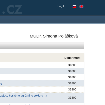
Log In
MUDr. Simona Polášková
Department
31800
31800
31800
ky
31800
31800
daptace českého agrárního sektoru na
31800